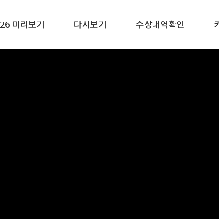
026 미리보기
다시보기
수상내역확인
개요
주최와 조직
프로그램안내
뉴스
사진
공지사항
유튜브
위원장
후원 및 함께하는 기관