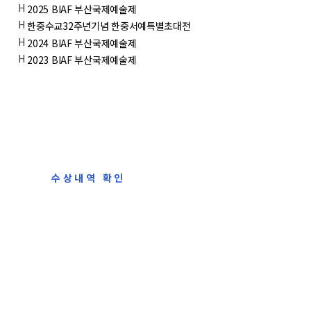
H
2025 BIAF 부산국제예술제
H
한중수교32주년기념 한중서예특별초대전
H
2024 BIAF 부산국제예술제
H
2023 BIAF 부산국제예술제
수상내역 확인
Check your award
이름과 전화 번호로 수상내역을 확인 가능합니다