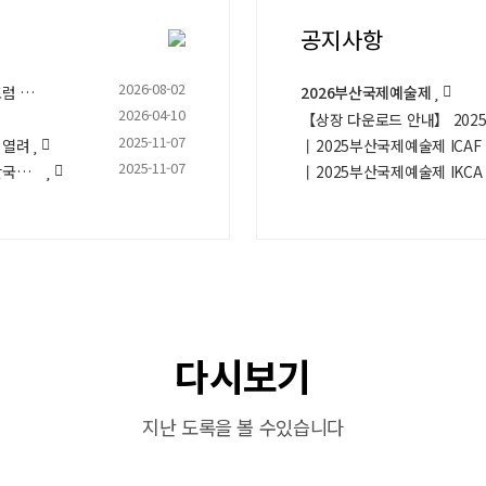
공지사항
2026-08-02
한·중 디자인 및 AI 디지털아트 산업의 지속가능한 협력 전략 포럼 성공 개최 - 202…
2026부산국제예술제
2026-04-10
【상장 다운로드 안내】 2025
2025-11-07
 열려
丨2025부산국제예술제 ICAF
2025-11-07
아이뉴스24|중국 애니메이션 선구자 '손립군 교수 특별전' 부산국제예술제서 열려
丨2025부산국제예술제 IKC
다시보기
지난 도록을 볼 수있습니다