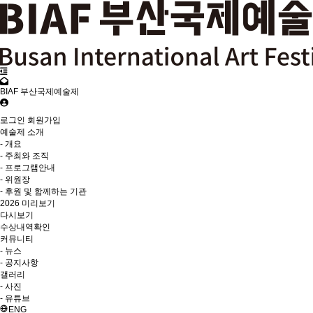
BIAF 부산국제예술제
로그인
회원가입
예술제 소개
- 개요
- 주최와 조직
- 프로그램안내
- 위원장
- 후원 및 함께하는 기관
2026 미리보기
다시보기
수상내역확인
커뮤니티
- 뉴스
- 공지사항
갤러리
- 사진
- 유튜브
ENG